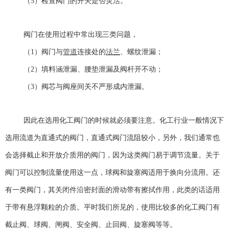
（5）检查阀门的开关是否灵活。
阀门在使用过程中常出现三类问题，
（1）阀门与
管道
连接处的
法兰
、螺纹泄漏；
（2）填料涵泄漏、腰垫泄漏及阀杆开不动；
（3）阀芯与阀座间关不严形成内泄漏。
因此在选用化工阀门的时候就必须要注意。化工行业一般情况下
选用流道为直通式的阀门，直通式阀门流阻较小，另外，我们通常也
会选择截止和开放介质用的阀门，因为这类阀门易于调节流量。关于
阀门可以控制流量使用这一点，球阀和旋塞阀适用于换向分流用。还
有一类阀门，其关闭件沿密封面的滑动带有擦拭作用，此类的话适用
于带有悬浮颗粒的介质。平时我们所见的，使用比较多的化工阀门有
截止阀、球阀、闸阀、安全阀、止回阀、旋塞阀等等。