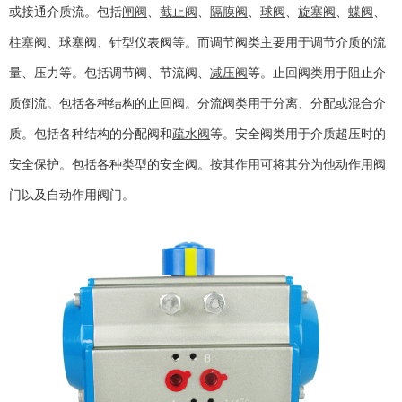
或接通介质流。包括
闸阀
、
截止阀
、
隔膜阀
、
球阀
、
旋塞阀
、
蝶阀
、
柱塞阀
、球塞阀、针型仪表阀等。而调节阀类主要用于调节介质的流
量、压力等。包括调节阀、节流阀、
减压阀
等。止回阀类用于阻止介
质倒流。包括各种结构的止回阀。分流阀类用于分离、分配或混合介
质。包括各种结构的分配阀和
疏水阀
等。安全阀类用于介质超压时的
安全保护。包括各种类型的安全阀。按其作用可将其分为他动作用阀
门以及自动作用阀门。