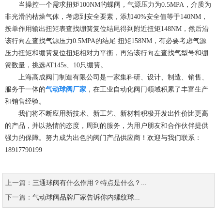
当操控一个需求扭矩100NM的蝶阀，气源压力为0.5MPA，介质为
非光滑的枯燥气体，考虑到安全要素，添加40%安全值等于140NM，
按单作用输出扭矩表查找绷簧复位结尾得到附近扭矩148NM，然后沿
该行向左查找气源压力0.5MPA的结尾 扭矩158NM，有必要考虑气源
压力扭矩和绷簧复位扭矩相对力平衡，再沿该行向左查找气型号和绷
簧数量，挑选AT145s、10只绷簧。
上海高成阀门制造有限公司是一家集科研、设计、制造、销售、
服务于一体的
气动球阀厂家
，在工业自动化阀门领域积累了丰富生产
和销售经验。
我们将不断应用新技术、新工艺、新材料积极开发出性价比更高
的产品，并以热情的态度，周到的服务，为用户朋友和合作伙伴提供
强力的保障。努力成为出色的阀门产品供应商！欢迎与我们联系：
18917790199
上一篇：
三通球阀有什么作用？特点是什么？...
下一篇：
气动球阀品牌厂家告诉你内螺纹球...