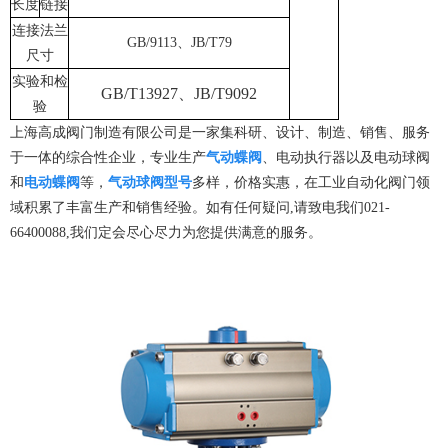
长度
链接
连接法兰
GB/9113、JB/T79
尺寸
实验和检
GB/T13927、JB/T9092
验
上海高成阀门制造有限公司是一家集科研、设计、制造、销售、服务
于一体的综合性企业，专业生产
气动蝶阀
、电动执行器以及电动球阀
和
电动蝶阀
等，
气动球阀型号
多样，价格实惠，在工业自动化阀门领
域积累了丰富生产和销售经验。如有任何疑问,请致电我们021-
66400088,我们定会尽心尽力为您提供满意的服务。