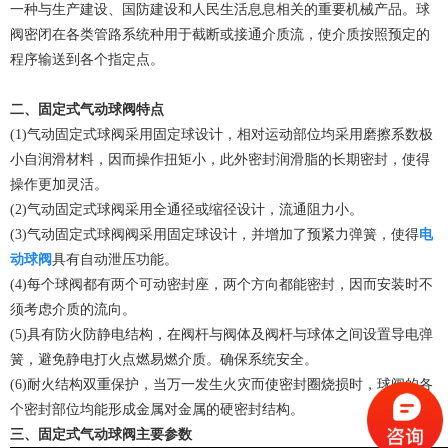
一种与生产建设、国防建设和人民生活息息相关的重要机械产品。球
阀密闭在各类管路系统种用于截断或接通介质流，使介质按照预定的
程序输送到各个指定点。
二、固定式气动球阀特点
(1)气动固定式球阀采用固定球设计，相对运动部位均采用磨擦系数极
小自润滑材料，因而操作扭矩小，此外密封润滑脂的长期密封，使得
操作更加灵活。
(2)气动固定式球阀采用全通径或缩径设计，流通阻力小。
(3)气动固定式球阀阀采用固定球设计，并增加了预紧力弹簧，使得
电
动球阀
具有自动泄压功能。
(4)每个球阀都有两个可动密封座，两个方向都能密封，因而安装时不
须考虑介质的流向。
(5)具有防火防静电结构，在阀杆与阀体及阀杆与球体之间设置导电弹
簧，避免静电打火点燃易燃介质。确保系统安全。
(6)耐火结构双重保护，当万一发生火灾而使密封圈烧损时，球阀的各
个密封部位均能形成金属对金属的硬密封结构。
三、固定式气动球阀主要参数