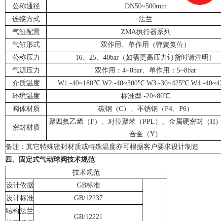
公称通径
DN50~500mm
连接方式
法兰
气缸配置
ZMA执行器系列
气缸形式
双作用、单作用（弹簧复位）
公称压力
16、25、40bar（如需更高压力订货时请注明）
气源压力
双作用：4~8bar、单作用：5~8bar
介质温度
W1:-40~180℃ W2:-40~300℃ W3:-30~425℃ W4:-40~
环境温度
标准型:-20~80℃
阀体材质
碳钢（C）、不锈钢（P4、P6）
聚四氟乙烯（F）、对位聚苯（PPL）、金属硬密封（H
密封材质
合金（Y）
备注：其它特殊密封材质或特殊温度亦可根据客户要求设计制造
四、固定式气动球阀技术规范
技术规范
设计依据
GB标准
设计标准
GB/12237
结构
法兰
GB/12221