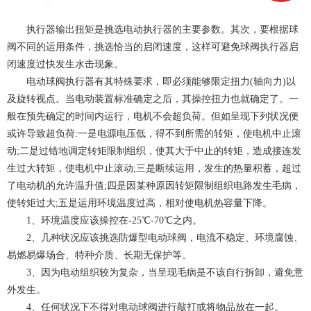
执行器输出扭矩是挑选电动执行器的主要参数。其次，要根据球
阀不同的运用条件，挑选恰当的启闭速度，这样可避免球阀执行器启
闭速度过快发生水击现象。
电动球阀执行器有其特殊要求，即必须能够限定扭力(轴向力)以
及旋转视点。当电动装置标准确定之后，其操控扭力也就确定了。一
般在预先确定的时间内运行，电机不会超负荷。但如呈现下列状况便
或许导致超负荷:一是电源电压低，得不到所需的转矩，使电机中止滚
动;二是过错地调定转矩限制组织，使其大于中止的转矩，造成接连发
生过大转矩，使电机中止滚动;三是断续运用，发生的热量积蓄，超过
了电动机的允许温升值;四是因某种原因转矩限制组织电路发生毛病，
使转矩过大;五是运用环境温度过高，相对使电机热容量下降。
1、环境温度应该操控在-25℃-70℃之内。
2、几种状况应该挑选防爆型电动球阀，电流不稳定、环境腐蚀、
易燃易爆场合、特种介质、长期无保护等。
3、因为电动组织较为复杂，当呈现毛病是不该自行拆卸，避免意
外发生。
4、任何状况下不得对电动球阀进行敲打或将物品放在一起。