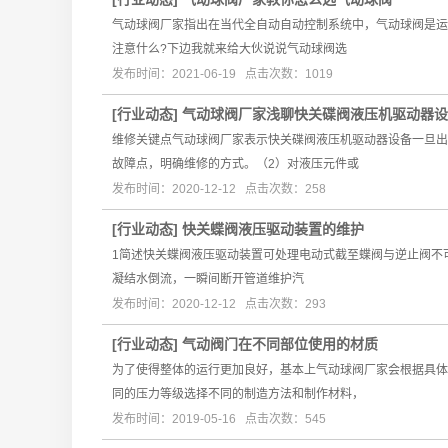
气动球阀厂家指出在当代全自动自动控制系统中，气动球阀是运
注意什么?下边我就来给大伙说说气动球阀选
发布时间：2021-06-19 点击次数：1019
[
行业动态
]
气动球阀厂家浅聊快关碟阀液压机驱动器设
维修关键点气动球阀厂家表示快关碟阀液压机驱动器设备一旦出
故障点，明确维修的方式。（2）对液压元件或
发布时间：2020-12-12 点击次数：258
[
行业动态
]
快关蝶阀液压驱动装置的维护
1简述快关蝶阀液压驱动装置可处理电动式截至蝶阀与逆止阀不
凝结水倒流，一瞬间断开管道维护汽
发布时间：2020-12-12 点击次数：293
[
行业动态
]
气动阀门在不同部位使用的材质
为了使得整体的运行更加良好，基本上气动球阀厂家会根据具体
同的压力等级选择不同的制造方法和制作材料，
发布时间：2019-05-16 点击次数：545