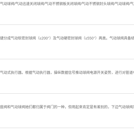
动球阀/气动迅速关闭球阀/气动不锈钢板关闭球阀/气动不锈钢封头球阀/气动球阀/气
分成气动软密封球阀（≤200°）及气动硬密封球阀（≤550°）两类。气动球阀具
气动式执行器。根据气动执行器，操纵数据信号推动球阀电源开关姿势，进行对管道
座阀和气动球阀她们都归属于阀门的一种，但用起來肯定是有差别的，下边气动球阀