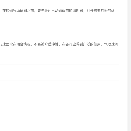
。在检修气动球阀之前，要先关闭气动球阀前的切断阀，打开需要检修的球
与球面常在闭合情况，不易被介质冲蚀，在各行业得到广泛的使用。气动球阀