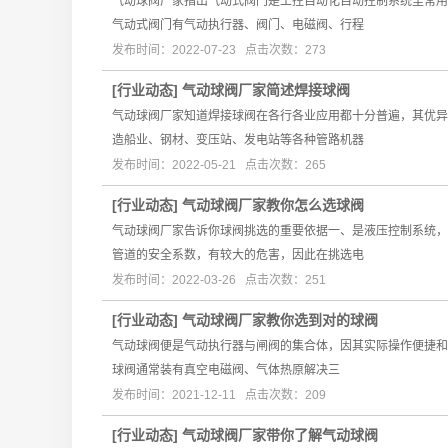
气动球阀厂家指出气动式阀门是工控自动化自动控制系统里常用
气动式阀门有气动执行器、阀门、电磁阀、行程
发布时间：2022-07-23 点击次数：273
[
行业动态
]
气动球阀厂家简述焊接球阀
气动球阀厂家知道焊接球阀在各行各业应用都十分普遍，其优异
造船业、钢材、变压站、发电站等各种管路机器
发布时间：2022-05-21 点击次数：265
[
行业动态
]
气动球阀厂家教你怎么选球阀
气动球阀厂家告诉你球阀挑选的重要依据一、是液压控制系统，
管道的安全系数，有较大的危害，因此在挑选电
发布时间：2022-03-26 点击次数：251
[
行业动态
]
气动球阀厂家教你选到对的球阀
气动球阀便是气动执行器与闸阀的集合体，因其实际操作便捷和
球阀通常装有真空电磁阀、气体热原解决三
发布时间：2021-12-11 点击次数：209
[
行业动态
]
气动球阀厂家带你了解气动球阀