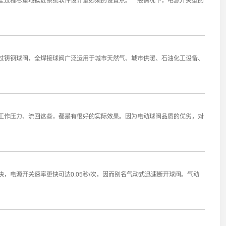
全过程尽量地挨近系统软件设计室必须的设置点。一般情况下，电源开关型的
过铸钢球阀，全焊接球阀广泛运用于城市天然气、城市供暖、石油化工设备、
工作压力、流回这些，都是有很好的实际效果。因为电动球阀品质的优劣，对
电源开关速率更快可达0.05秒/次，因而别名气动式迅速断开球阀。气动