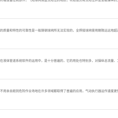
终端设备控制部件，气动球阀调整流动性的物质，以赔偿负荷流动性并促使被操纵的
的质量和特性的可靠性是一般铸钢球阀所无法实现的，全焊接球阀使用期限远远地超
在液体管道系统软件的运用中，是十分普遍的，它的用处也特别多，对操纵总流量、
不用亲自跑到危险作业场地在许多领域都取得了普遍的应用，气动执行器运作速度更快，