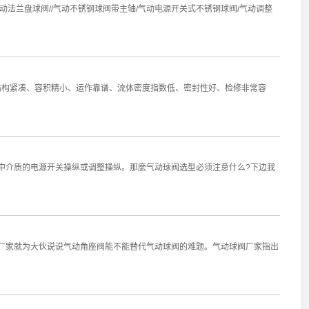
动法兰盘球阀//气动不锈钢球阀带主轴/气动电源开关式不锈钢球阀/气动调整
备结构紧凑、容积精小、运作靠谱、流体密度指数低、密封性好、检修非常容
中介质的电源开关操纵或调整操纵。那麼气动球阀选型必须注意什么?下边我
厂家就为大伙说说气动角座阀能不能替代气动球阀的难题。气动球阀厂家指出