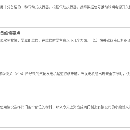
用十分普遍的一种气动式执行器。根据气动执行器，操纵数据信号推动球阀电源开关
备维修要点
現常见故障，要立即维修，在维修时要留意以下几个方面。（1）快关碟阀液压机驱
可以快关（>1s）所导致的汽轮发电机超速行驶难题。当发电机组出現安全事故时，
使用情况选择阀门各个部位的材料，那么今天上海高成阀门制造有限公司的小编就来