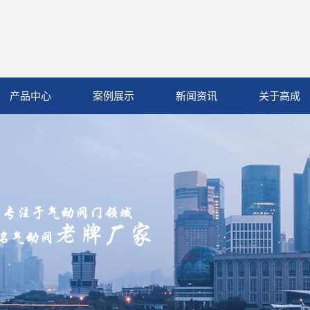
产品中心
案例展示
新闻资讯
关于高成
气动球阀
行业动态
公司简介
气动蝶阀
联系我们
手动蝶阀
案例展示
手动球阀
营业执照
电动蝶阀
电动球阀
气动调节阀