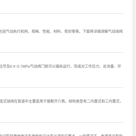
包括气动执行机构、规格、性能、材料、密封等等。下面将详细讲解气动球阀
及0.4~0.7MPa气动阀门就可以操纵运行，完成对工作压力、总流量、环
直连式球阀在管道中主要是用于做断开介质。结构类型有二内置式和三内置式，