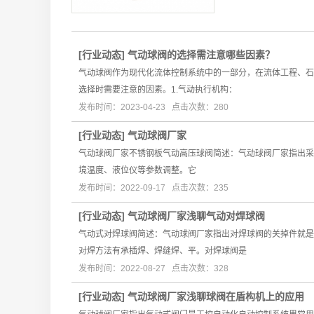
[
行业动态
]
气动球阀的选择需注意哪些因素？
气动球阀作为现代化流体控制系统中的一部分，在流体工程、石
选择时需要注意的因素。1.气动执行机构：
发布时间：2023-04-23 点击次数：280
[
行业动态
]
气动球阀厂家
气动球阀厂家不锈钢板气动高压球阀简述：气动球阀厂家指出采用智
境温度、液位仪等参数调整。它
发布时间：2022-09-17 点击次数：235
[
行业动态
]
气动球阀厂家浅聊气动对焊球阀
气动式对焊球阀简述：气动球阀厂家指出对焊球阀的关掉件就是
对焊方法有承插焊、焊缝焊、平。对焊球阀是
发布时间：2022-08-27 点击次数：328
[
行业动态
]
气动球阀厂家浅聊球阀在盾构机上的应用