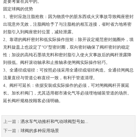
是要考量在其中的。
固定球阀的优势
1、密封应急注脂抢救：因为物质中的脏东西或火灾事故导致阀座密封
出现意外无效，注脂阀给予了与注脂枪的相互连接，省时省力地将密
封脂引入到阀座密封位置，减轻泄露。
2、靠谱的阀杆密封和低实际操作扭矩：除开设定规范密封抛圈外，填
充料旋盖上也设定了“O”型密封圈，双向密封确保了阀杆密封的稳定
性；加设的高纯石墨填充料和密封脂引入使火灾事故后的阀杆泄露降
到很低。阀杆滚动轴承和止推轴承使闸阀实际操作轻巧。
3、全通径或缩径：可按照必须采用全通径或缩径构造。全通径闸阀总
流量直径与管道公称直径一致，有利于管道清理。
4、阀杆可延长：依据安裝或实际操作的必须，可对闸阀阀杆开展延
长。加长杆阀门，尤其适用都市液化气等必须埋地铺装管道的场所。
延长阀杆规格按顾客必须明确。
上一篇：
洒水车气动推杆和气动球阀型号如...
下一篇：
球阀的多种应用场景