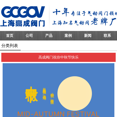
首页
公司
产品
案例
新闻
联系
分类列表
高成阀门祝你中秋节快乐
中中秋节
又疑又疑瑶台镜，飞在青云端。
小时不识月，呼作白玉盘。
MID-AUTUMN FESTIVAL